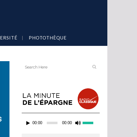
ERSITÉ
PHOTOTHÈQUE
Lecteur
Utilisez
00:00
00:00
audio
les
flèches