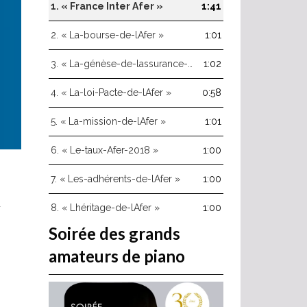
haut/bas
1.
« France Inter Afer »
1:41
pour
augmenter
2.
« La-bourse-de-lAfer »
1:01
ou
diminuer
3.
« La-génèse-de-lassurance-vie »
1:02
le
volume.
4.
« La-loi-Pacte-de-lAfer »
0:58
5.
« La-mission-de-lAfer »
1:01
6.
« Le-taux-Afer-2018 »
1:00
7.
« Les-adhérents-de-lAfer »
1:00
8.
« Lhéritage-de-lAfer »
1:00
Soirée des grands
amateurs de piano