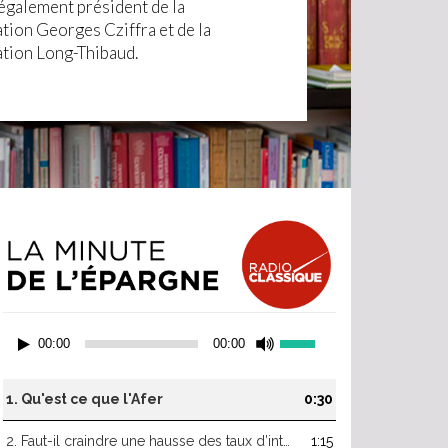
t également président de la
tion Georges Cziffra et de la
tion Long-Thibaud.
Lecteur
Utilisez
00:00
00:00
audio
les
flèches
haut/bas
1.
Qu'est ce que l'Afer
0:30
pour
augmenter
2.
Faut-il craindre une hausse des taux d’intérêt ?
1:15