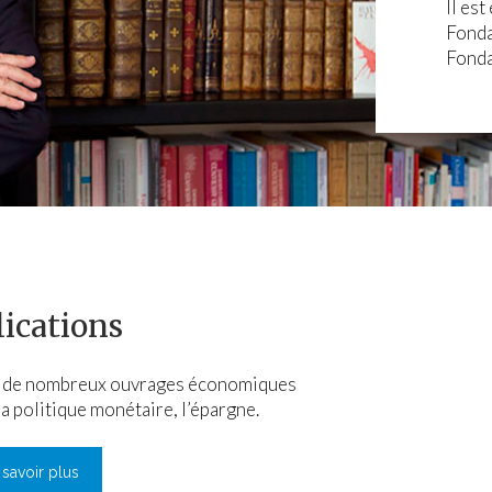
Il es
Fonda
Fonda
ications
r de nombreux ouvrages économiques
la politique monétaire, l’épargne.
 savoir plus