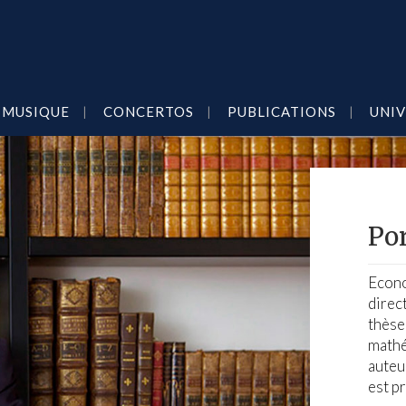
MUSIQUE
CONCERTOS
PUBLICATIONS
UNIV
Por
Econo
direc
thèse
mathé
auteu
est p