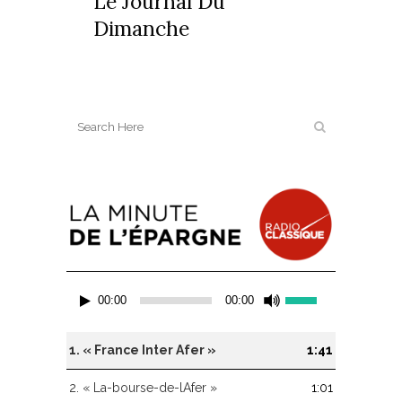
Le Journal Du
Dimanche
Lecteur
Utilisez
00:00
00:00
audio
les
flèches
haut/bas
1.
« France Inter Afer »
1:41
pour
augmenter
2.
« La-bourse-de-lAfer »
1:01