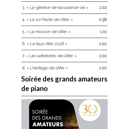
ou
diminuer
3.
« La-génèse-de-lassurance-vie »
1:02
le
volume.
4.
« La-loi-Pacte-de-lAfer »
0:58
5.
« La-mission-de-lAfer »
1:01
6.
« Le-taux-Afer-2018 »
1:00
7.
« Les-adhérents-de-lAfer »
1:00
8.
« Lhéritage-de-lAfer »
1:00
Soirée des grands amateurs
de piano