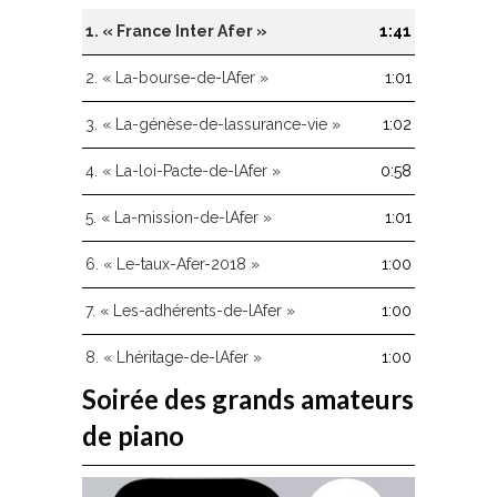
flèches
haut/bas
1.
« France Inter Afer »
1:41
pour
augmenter
2.
« La-bourse-de-lAfer »
1:01
ou
diminuer
3.
« La-génèse-de-lassurance-vie »
1:02
le
volume.
4.
« La-loi-Pacte-de-lAfer »
0:58
5.
« La-mission-de-lAfer »
1:01
6.
« Le-taux-Afer-2018 »
1:00
7.
« Les-adhérents-de-lAfer »
1:00
8.
« Lhéritage-de-lAfer »
1:00
Soirée des grands amateurs
de piano