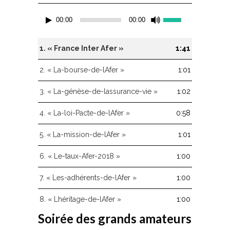
Lecteur
Utilisez
00:00
00:00
audio
les
flèches
haut/bas
1.
« France Inter Afer »
1:41
pour
augmenter
2.
« La-bourse-de-lAfer »
1:01
ou
diminuer
3.
« La-génèse-de-lassurance-vie »
1:02
le
volume.
4.
« La-loi-Pacte-de-lAfer »
0:58
5.
« La-mission-de-lAfer »
1:01
6.
« Le-taux-Afer-2018 »
1:00
7.
« Les-adhérents-de-lAfer »
1:00
8.
« Lhéritage-de-lAfer »
1:00
Soirée des grands amateurs