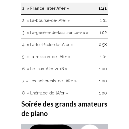
flèches
haut/bas
1.
« France Inter Afer »
1:41
pour
augmenter
2.
« La-bourse-de-lAfer »
1:01
ou
diminuer
3.
« La-génèse-de-lassurance-vie »
1:02
le
volume.
4.
« La-loi-Pacte-de-lAfer »
0:58
5.
« La-mission-de-lAfer »
1:01
6.
« Le-taux-Afer-2018 »
1:00
7.
« Les-adhérents-de-lAfer »
1:00
8.
« Lhéritage-de-lAfer »
1:00
Soirée des grands amateurs
de piano