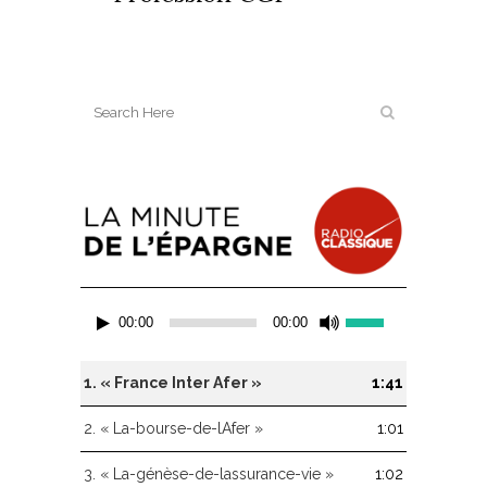
Lecteur
Utilisez
00:00
00:00
audio
les
flèches
haut/bas
1.
« France Inter Afer »
1:41
pour
augmenter
2.
« La-bourse-de-lAfer »
1:01
ou
diminuer
3.
« La-génèse-de-lassurance-vie »
1:02