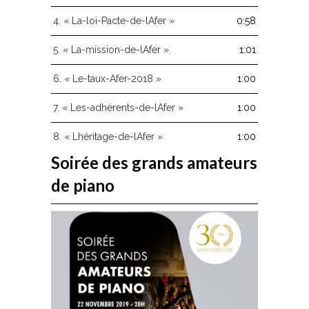
le
volume.
4.
« La-loi-Pacte-de-lAfer »
0:58
5.
« La-mission-de-lAfer »
1:01
6.
« Le-taux-Afer-2018 »
1:00
7.
« Les-adhérents-de-lAfer »
1:00
8.
« Lhéritage-de-lAfer »
1:00
Soirée des grands amateurs
de piano