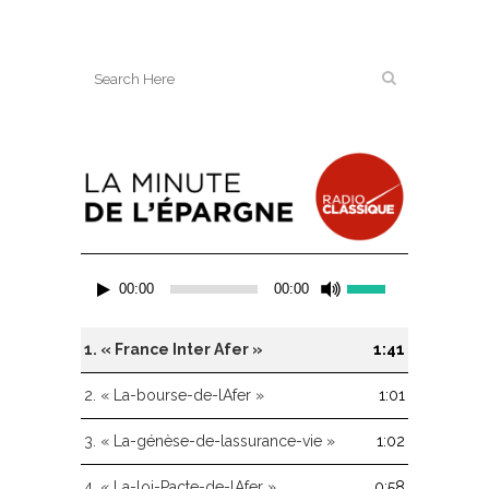
Lecteur
Utilisez
00:00
00:00
audio
les
flèches
haut/bas
1.
« France Inter Afer »
1:41
pour
augmenter
2.
« La-bourse-de-lAfer »
1:01
ou
diminuer
3.
« La-génèse-de-lassurance-vie »
1:02
le
volume.
4.
« La-loi-Pacte-de-lAfer »
0:58