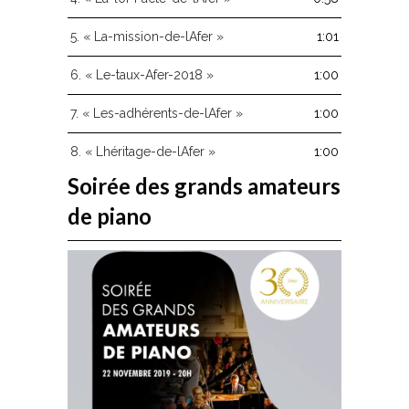
5.
« La-mission-de-lAfer »
1:01
6.
« Le-taux-Afer-2018 »
1:00
7.
« Les-adhérents-de-lAfer »
1:00
8.
« Lhéritage-de-lAfer »
1:00
Soirée des grands amateurs
de piano