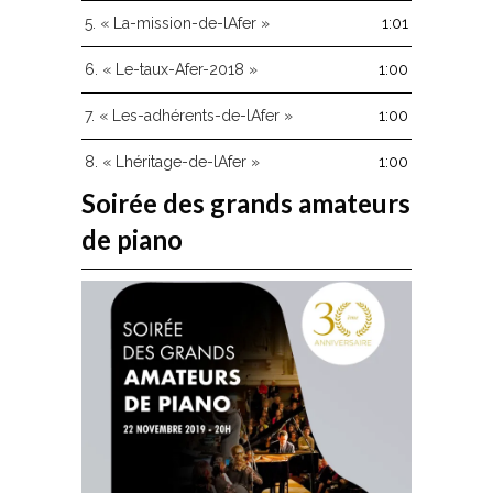
5.
« La-mission-de-lAfer »
1:01
6.
« Le-taux-Afer-2018 »
1:00
7.
« Les-adhérents-de-lAfer »
1:00
8.
« Lhéritage-de-lAfer »
1:00
Soirée des grands amateurs
de piano