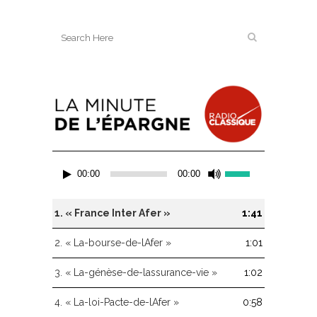
Lecteur
Utilisez
00:00
00:00
audio
les
flèches
haut/bas
1.
« France Inter Afer »
1:41
pour
augmenter
2.
« La-bourse-de-lAfer »
1:01
ou
diminuer
3.
« La-génèse-de-lassurance-vie »
1:02
le
volume.
4.
« La-loi-Pacte-de-lAfer »
0:58