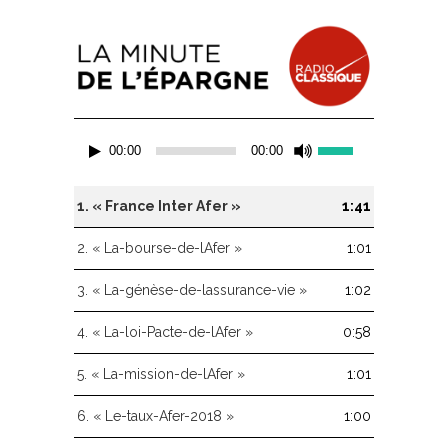
Lecteur
Utilisez
00:00
00:00
audio
les
flèches
haut/bas
1.
« France Inter Afer »
1:41
pour
augmenter
2.
« La-bourse-de-lAfer »
1:01
ou
diminuer
3.
« La-génèse-de-lassurance-vie »
1:02
le
volume.
4.
« La-loi-Pacte-de-lAfer »
0:58
5.
« La-mission-de-lAfer »
1:01
6.
« Le-taux-Afer-2018 »
1:00