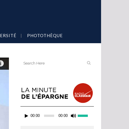
ERSITÉ
PHOTOTHÈQUE
Lecteur
Utilisez
00:00
00:00
audio
les
flèches