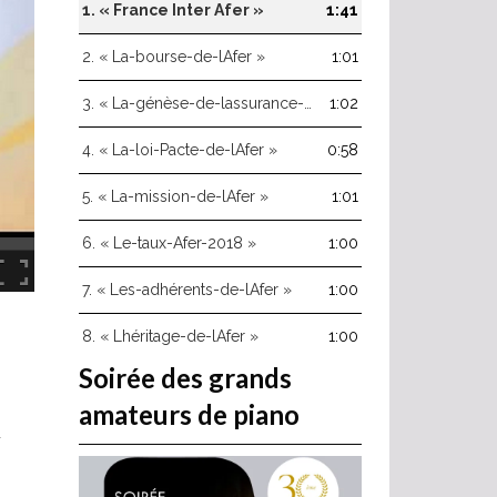
haut/bas
1.
« France Inter Afer »
1:41
pour
augmenter
2.
« La-bourse-de-lAfer »
1:01
ou
diminuer
3.
« La-génèse-de-lassurance-vie »
1:02
le
volume.
4.
« La-loi-Pacte-de-lAfer »
0:58
5.
« La-mission-de-lAfer »
1:01
6.
« Le-taux-Afer-2018 »
1:00
7.
« Les-adhérents-de-lAfer »
1:00
8.
« Lhéritage-de-lAfer »
1:00
Soirée des grands
amateurs de piano