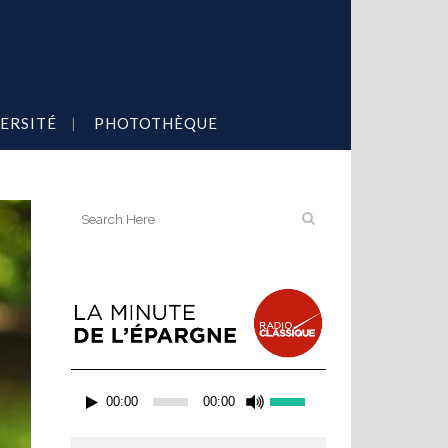
ERSITÉ
PHOTOTHÈQUE
Lecteur
Utilisez
00:00
00:00
audio
les
flèches