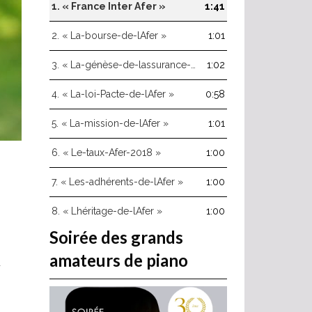
haut/bas
1.
« France Inter Afer »
1:41
pour
augmenter
2.
« La-bourse-de-lAfer »
1:01
ou
diminuer
3.
« La-génèse-de-lassurance-vie »
1:02
le
volume.
4.
« La-loi-Pacte-de-lAfer »
0:58
5.
« La-mission-de-lAfer »
1:01
6.
« Le-taux-Afer-2018 »
1:00
7.
« Les-adhérents-de-lAfer »
1:00
8.
« Lhéritage-de-lAfer »
1:00
Soirée des grands
amateurs de piano