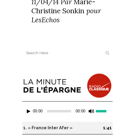
11/04/14 Par
Marie-
Christine Sonkin
pour
LesEchos
Lecteur
Utilisez
00:00
00:00
audio
les
flèches
haut/bas
1.
« France Inter Afer »
1:41
pour