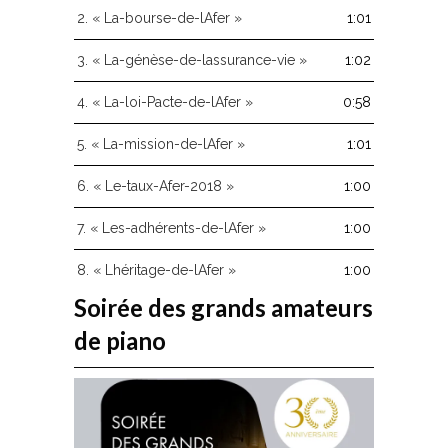
augmenter
2.
« La-bourse-de-lAfer »
1:01
ou
diminuer
3.
« La-génèse-de-lassurance-vie »
1:02
le
volume.
4.
« La-loi-Pacte-de-lAfer »
0:58
5.
« La-mission-de-lAfer »
1:01
6.
« Le-taux-Afer-2018 »
1:00
7.
« Les-adhérents-de-lAfer »
1:00
8.
« Lhéritage-de-lAfer »
1:00
Soirée des grands amateurs
de piano