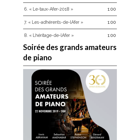
6.
« Le-taux-Afer-2018 »
1:00
7.
« Les-adhérents-de-lAfer »
1:00
8.
« Lhéritage-de-lAfer »
1:00
Soirée des grands amateurs
de piano