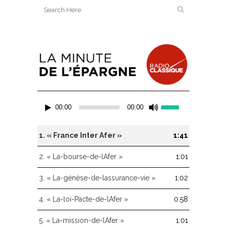
Lecteur
Utilisez
00:00
00:00
audio
les
flèches
haut/bas
1.
« France Inter Afer »
1:41
pour
augmenter
2.
« La-bourse-de-lAfer »
1:01
ou
diminuer
3.
« La-génèse-de-lassurance-vie »
1:02
le
volume.
4.
« La-loi-Pacte-de-lAfer »
0:58
5.
« La-mission-de-lAfer »
1:01