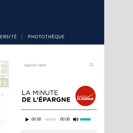
ERSITÉ
PHOTOTHÈQUE
Lecteur
Utilisez
00:00
00:00
audio
les
flèches