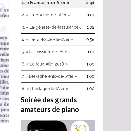
haut/bas
1.
« France Inter Afer »
1:41
pour
augmenter
2.
« La-bourse-de-lAfer »
1:01
ou
diminuer
3.
« La-génèse-de-lassurance-vie »
1:02
le
volume.
4.
« La-loi-Pacte-de-lAfer »
0:58
5.
« La-mission-de-lAfer »
1:01
6.
« Le-taux-Afer-2018 »
1:00
7.
« Les-adhérents-de-lAfer »
1:00
8.
« Lhéritage-de-lAfer »
1:00
Soirée des grands
amateurs de piano