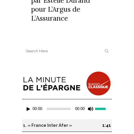
par Estelle Durand
pour
L’Argus de
L’Assurance
Lecteur
Utilisez
00:00
00:00
audio
les
flèches
haut/bas
1.
« France Inter Afer »
1:41
pour