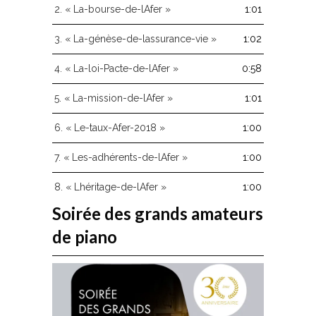
augmenter
2.
« La-bourse-de-lAfer »
1:01
ou
diminuer
3.
« La-génèse-de-lassurance-vie »
1:02
le
volume.
4.
« La-loi-Pacte-de-lAfer »
0:58
5.
« La-mission-de-lAfer »
1:01
6.
« Le-taux-Afer-2018 »
1:00
7.
« Les-adhérents-de-lAfer »
1:00
8.
« Lhéritage-de-lAfer »
1:00
Soirée des grands amateurs
de piano